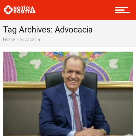
Internacional
Tag Archives: Advocacia
Home
Advocacia
Saúde & Bem-estar
Boas Ações
Opinião
Cultura