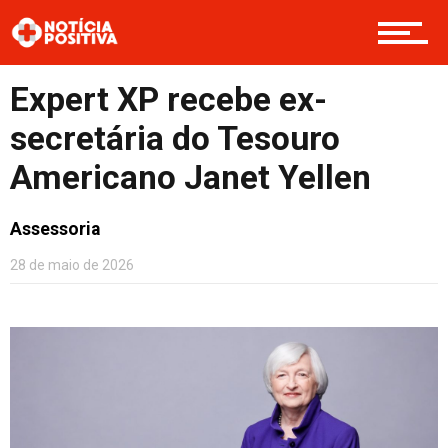
Saúde & Bem-estar
Expert XP recebe ex-
Boas Ações
secretária do Tesouro
Americano Janet Yellen
Opinião
Assessoria
28 de maio de 2026
Cultura
Entretenimento