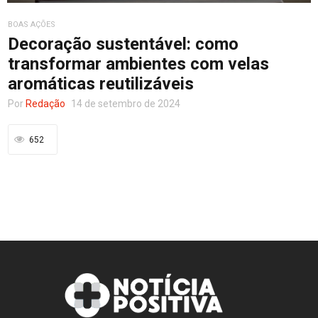
BOAS AÇÕES
Entretenimento
Decoração sustentável: como
transformar ambientes com velas
aromáticas reutilizáveis
Contato
Por
Redação
14 de setembro de 2024
652