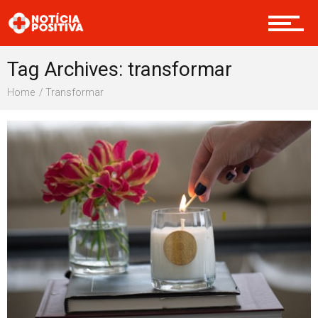
Internacional
Tag Archives: transformar
Home
Transformar
Saúde & Bem-estar
Boas Ações
Opinião
Cultura