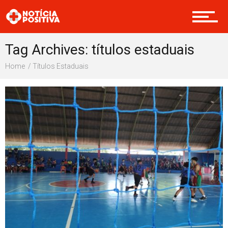
Internacional
Tag Archives: títulos estaduais
Home
Títulos Estaduais
Saúde & Bem-estar
Boas Ações
Opinião
Cultura