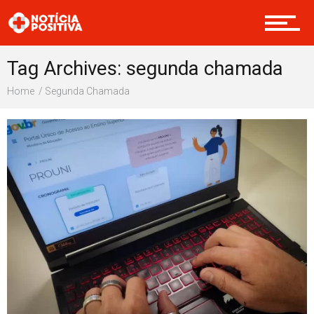
Internacional
Tag Archives: segunda chamada
Home
Segunda Chamada
Saúde & Bem-estar
Boas Ações
Opinião
Cultura