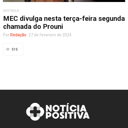
DESTAQUE
Entretenimento
MEC divulga nesta terça-feira segunda
chamada do Prouni
Por
Redação
27 de fevereiro de 2024
Contato
515