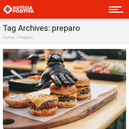
Internacional
Tag Archives: preparo
Home
Preparo
Saúde & Bem-estar
Boas Ações
Opinião
Cultura