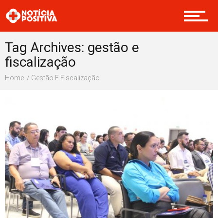
Internacional
Tag Archives: gestão e
fiscalização
Saúde & Bem-estar
Home
Gestão E Fiscalização
Boas Ações
Opinião
Cultura