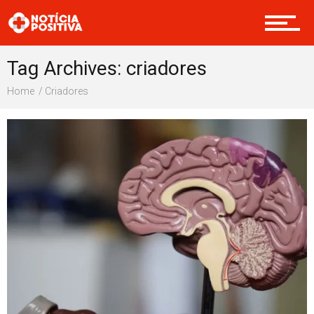
Internacional
Tag Archives: criadores
Home
Criadores
Saúde & Bem-estar
Boas Ações
Opinião
Cultura