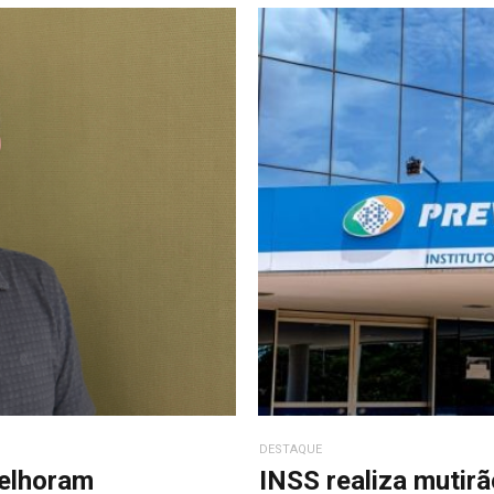
DESTAQUE
elhoram
INSS realiza mutirã