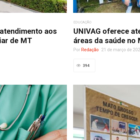
EDUCAÇÃO
 atendimento aos
UNIVAG oferece ate
liar de MT
áreas da saúde no 
Por
Redação
21 de março de 20
394