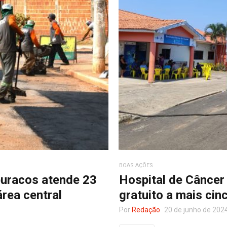
BOAS AÇÕES
buracos atende 23
Hospital de Câncer
área central
gratuito a mais cin
Por
Redação
20 de junho de 202