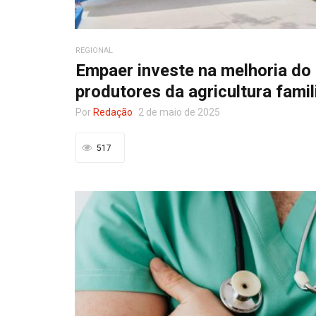
REGIONAL
Empaer investe na melhoria do
produtores da agricultura fami
Por
Redação
2 de maio de 2025
517