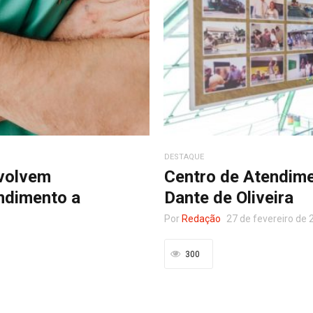
DESTAQUE
volvem
Centro de Atendime
ndimento a
Dante de Oliveira
Por
Redação
27 de fevereiro de 
300