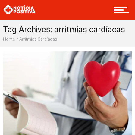
Internacional
Tag Archives: arritmias cardíacas
Home
Arritmias Cardíacas
Saúde & Bem-estar
Boas Ações
Opinião
Cultura