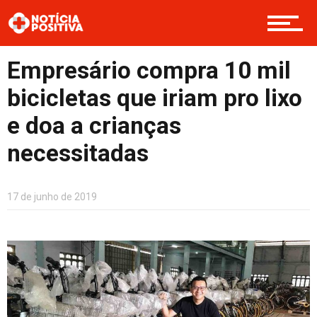
Boas Ações
Empresário compra 10 mil
Opinião
bicicletas que iriam pro lixo
e doa a crianças
Cultura
necessitadas
17 de junho de 2019
Entretenimento
Contato