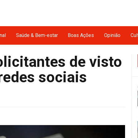
nal
Saúde & Bem-estar
Boas Ações
Opinião
Cul
icitantes de visto
redes sociais