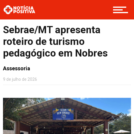
Boas Ações
Sebrae/MT apresenta
Opinião
roteiro de turismo
pedagógico em Nobres
Cultura
Assessoria
9 de julho de 2026
Entretenimento
Contato