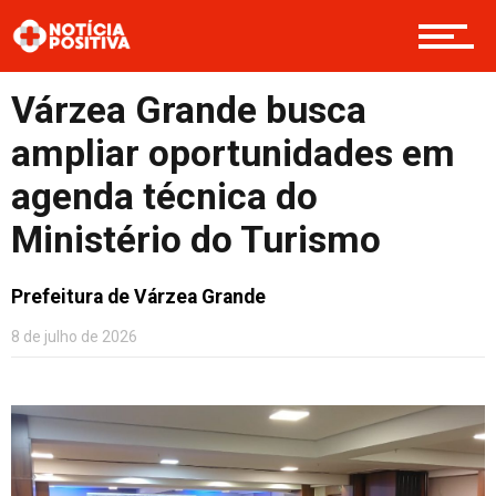
Opinião
Várzea Grande busca
ampliar oportunidades em
Cultura
agenda técnica do
Ministério do Turismo
Entretenimento
Prefeitura de Várzea Grande
8 de julho de 2026
Contato