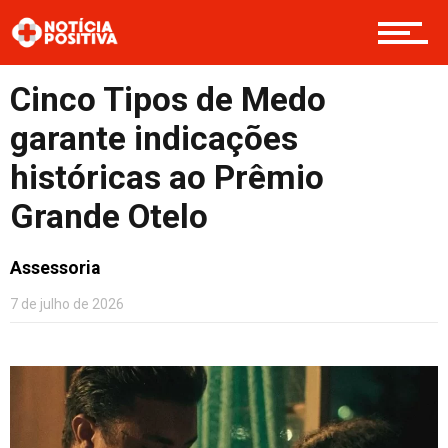
Boas Ações
Cinco Tipos de Medo
Opinião
garante indicações
históricas ao Prêmio
Grande Otelo
Cultura
Assessoria
Entretenimento
7 de julho de 2026
Contato