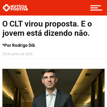
Entretenimento
O CLT virou proposta. E o
Contato
jovem está dizendo não.
*Por Rodrigo Dib
29 de junho de 2026