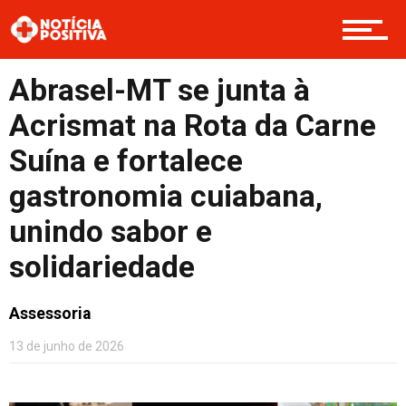
Boas Ações
Abrasel-MT se junta à
Acrismat na Rota da Carne
Opinião
Suína e fortalece
gastronomia cuiabana,
unindo sabor e
Cultura
solidariedade
Entretenimento
Assessoria
13 de junho de 2026
Contato