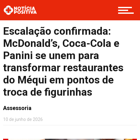
Opinião
Escalação confirmada:
Cultura
McDonald’s, Coca-Cola e
Panini se unem para
transformar restaurantes
Entretenimento
do Méqui em pontos de
troca de figurinhas
Contato
Assessoria
10 de junho de 2026