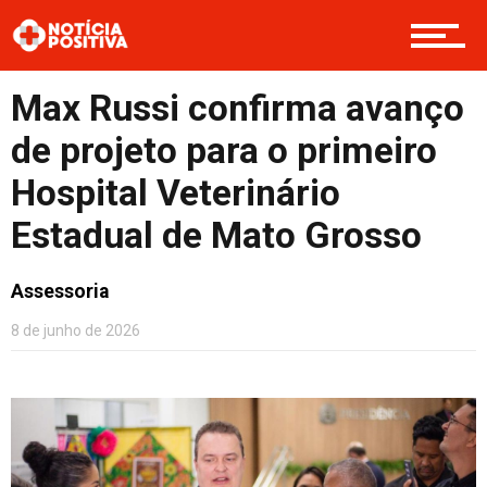
Saúde & Bem-estar
Max Russi confirma avanço
Boas Ações
de projeto para o primeiro
Hospital Veterinário
Opinião
Estadual de Mato Grosso
Assessoria
Cultura
8 de junho de 2026
Entretenimento