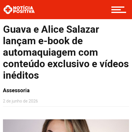
Boas Ações
Guava e Alice Salazar
lançam e-book de
Opinião
automaquiagem com
conteúdo exclusivo e vídeos
Cultura
inéditos
Assessoria
Entretenimento
2 de junho de 2026
Contato