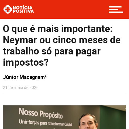
Boas Ações
O que é mais importante:
Opinião
Neymar ou cinco meses de
trabalho só para pagar
impostos?
Cultura
Júnior Macagnam*
Entretenimento
21 de maio de 2026
Contato