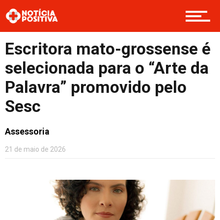
Cultura
Escritora mato-grossense é
selecionada para o “Arte da
Entretenimento
Palavra” promovido pelo
Sesc
Contato
Assessoria
21 de maio de 2026