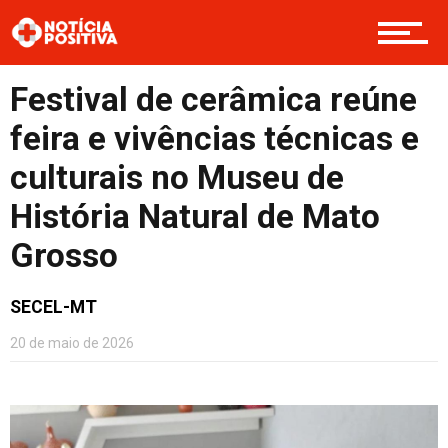
Opinião
Festival de cerâmica reúne
Cultura
feira e vivências técnicas e
culturais no Museu de
Entretenimento
História Natural de Mato
Grosso
Contato
SECEL-MT
20 de maio de 2026