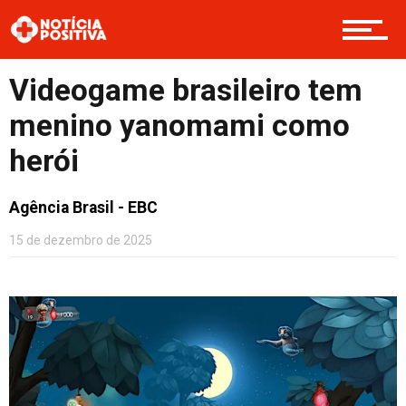
Opinião
Videogame brasileiro tem
menino yanomami como
herói
Cultura
Agência Brasil - EBC
Entretenimento
15 de dezembro de 2025
Contato