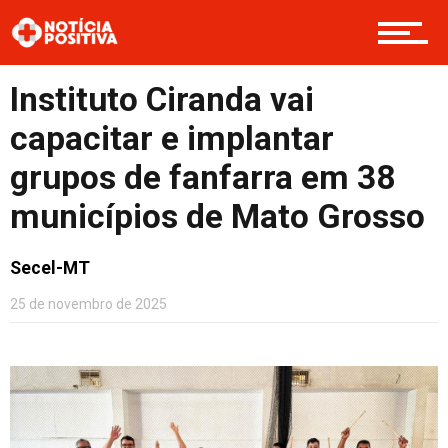
Boas Ações
Instituto Ciranda vai
capacitar e implantar
Opinião
grupos de fanfarra em 38
municípios de Mato Grosso
Cultura
Secel-MT
25 de novembro de 2025
Entretenimento
Contato