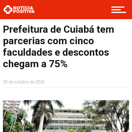
Saúde & Bem-estar
Prefeitura de Cuiabá tem
Boas Ações
parcerias com cinco
faculdades e descontos
Opinião
chegam a 75%
Cultura
30 de outubro de 2025
Entretenimento
Contato