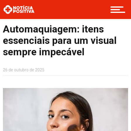
Opinião
Automaquiagem: itens
essenciais para um visual
Cultura
sempre impecável
26 de outubro de 2025
Entretenimento
Contato