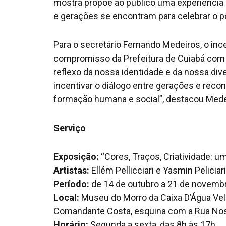
mostra propõe ao público uma experiência 
e gerações se encontram para celebrar o po
Para o secretário Fernando Medeiros, o in
compromisso da Prefeitura de Cuiabá com o 
reflexo da nossa identidade e da nossa div
incentivar o diálogo entre gerações e reco
formação humana e social”, destacou Mede
Serviço
Exposição:
“Cores, Traços, Criatividade: u
Artistas:
Ellém Pellicciari e Yasmin Peliciari
Período:
de 14 de outubro a 21 de novemb
Local:
Museu do Morro da Caixa D’Água Velh
Comandante Costa, esquina com a Rua Noss
Horário:
Segunda a sexta, das 8h às 17h