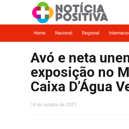
Home
Nacional
Regional
Internacio
Avó e neta une
exposição no M
Caixa D’Água V
14 de outubro de 2025