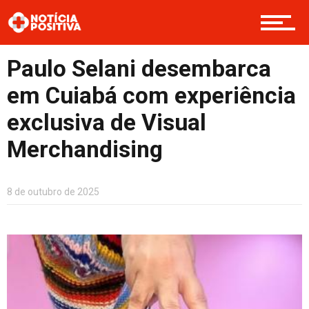
Boas Ações
Paulo Selani desembarca
em Cuiabá com experiência
Opinião
exclusiva de Visual
Merchandising
Cultura
8 de outubro de 2025
Entretenimento
Contato