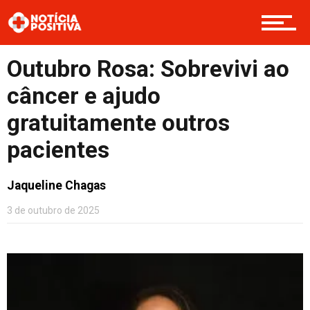
Opinião
Outubro Rosa: Sobrevivi ao
câncer e ajudo
Cultura
gratuitamente outros
pacientes
Entretenimento
Jaqueline Chagas
3 de outubro de 2025
Contato