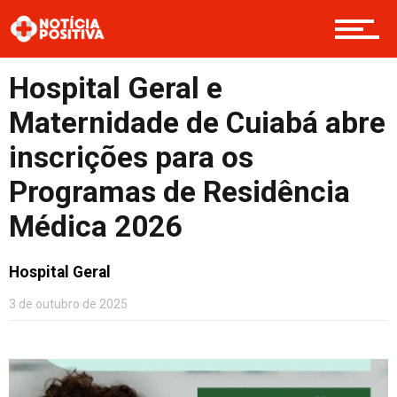
Boas Ações
Hospital Geral e
Maternidade de Cuiabá abre
Opinião
inscrições para os
Programas de Residência
Médica 2026
Cultura
Hospital Geral
Entretenimento
3 de outubro de 2025
Contato