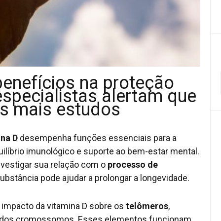
enefícios na proteção
specialistas alertam que
os mais estudos
ina D
desempenha funções essenciais para a
ilíbrio imunológico e suporte ao bem-estar mental.
vestigar sua relação com o
processo de
substância pode ajudar a prolongar a longevidade.
 impacto da vitamina D sobre os
telômeros
,
s dos cromossomos. Esses elementos funcionam