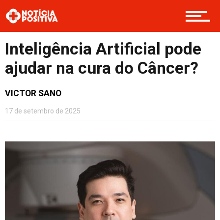
Boas Ações
Inteligência Artificial pode
Opinião
ajudar na cura do Câncer?
VICTOR SANO
Cultura
17 de setembro de 2025
Entretenimento
Contato