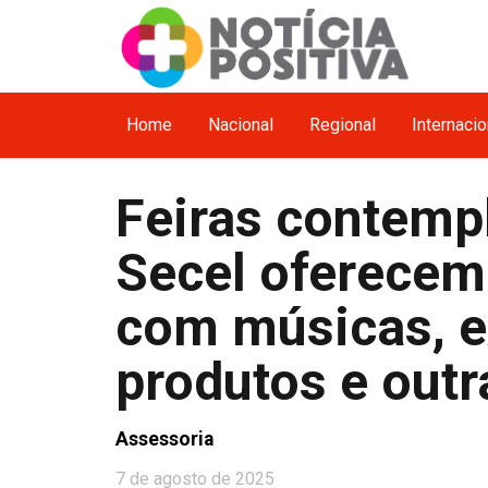
Home
Nacional
Regional
Internacio
Feiras contempl
Secel oferece
com músicas, e
produtos e outr
Assessoria
7 de agosto de 2025