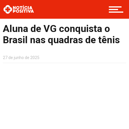
Boas Ações
Aluna de VG conquista o
Brasil nas quadras de tênis
Opinião
27 de junho de 2025
Cultura
Entretenimento
Contato