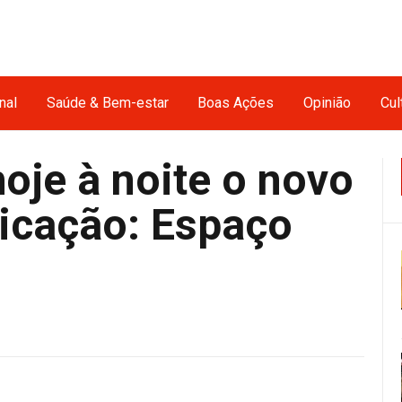
nal
Saúde & Bem-estar
Boas Ações
Opinião
Cul
oje à noite o novo
ticação: Espaço