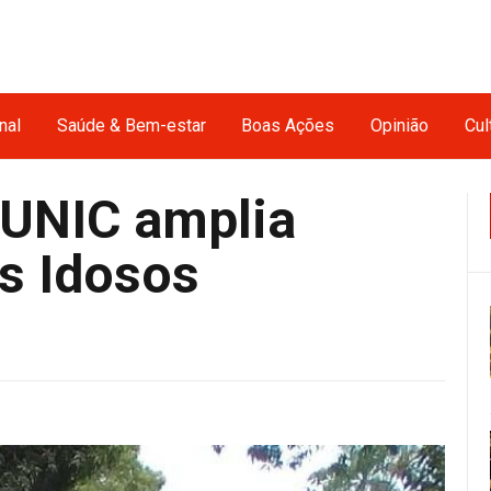
nal
Saúde & Bem-estar
Boas Ações
Opinião
Cul
 UNIC amplia
s Idosos