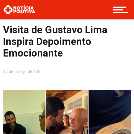
Saúde & Bem-estar
Visita de Gustavo Lima
Boas Ações
Inspira Depoimento
Emocionante
Opinião
27 de março de 2025
Cultura
Entretenimento