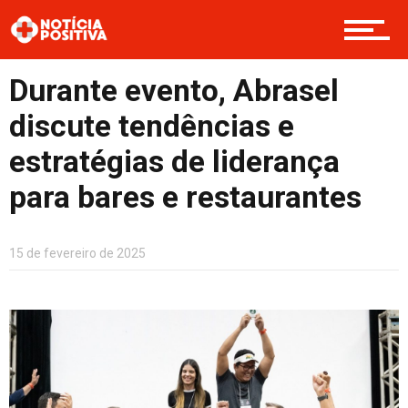
Opinião
Durante evento, Abrasel
discute tendências e
Cultura
estratégias de liderança
para bares e restaurantes
Entretenimento
15 de fevereiro de 2025
Contato