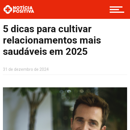
Boas Ações
5 dicas para cultivar
relacionamentos mais
Opinião
saudáveis em 2025
Cultura
31 de dezembro de 2024
Entretenimento
Contato