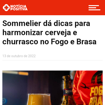
Boas Ações
Sommelier dá dicas para
harmonizar cerveja e
Opinião
churrasco no Fogo e Brasa
Cultura
13 de outubro de 2022
Entretenimento
Contato