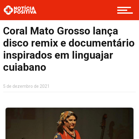
Opinião
Coral Mato Grosso lança
disco remix e documentário
Cultura
inspirados em linguajar
cuiabano
Entretenimento
5 de dezembro de 2021
Contato