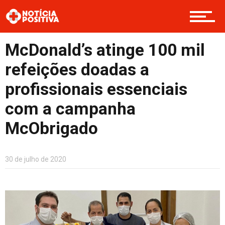
Opinião
McDonald’s atinge 100 mil
Cultura
refeições doadas a
profissionais essenciais
Entretenimento
com a campanha
McObrigado
Contato
30 de julho de 2020