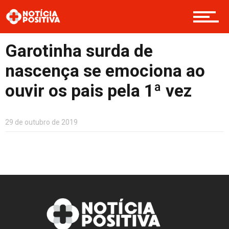
Regional
Garotinha surda de
Internacional
nascença se emociona ao
ouvir os pais pela 1ª vez
Saúde & Bem-estar
29 de outubro de 2019
Boas Ações
Opinião
Cultura