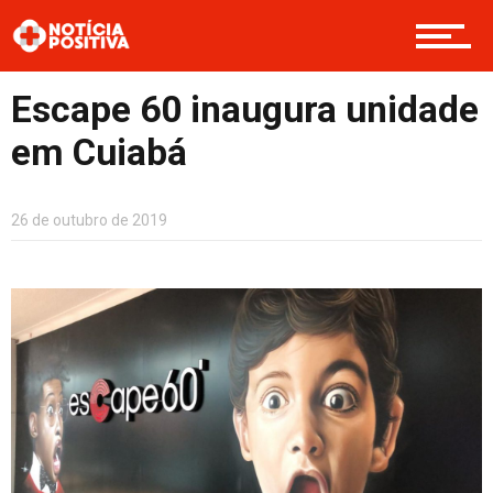
Boas Ações
Escape 60 inaugura unidade
Opinião
em Cuiabá
Cultura
26 de outubro de 2019
Entretenimento
Contato