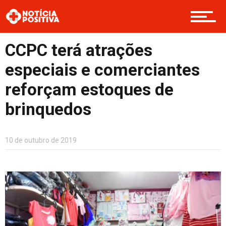
Boas Ações
CCPC terá atrações
especiais e comerciantes
Opinião
reforçam estoques de
brinquedos
Cultura
10 de outubro de 2019
Entretenimento
Contato