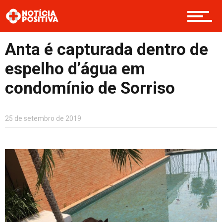
Saúde & Bem-estar
Anta é capturada dentro de
espelho d’água em
condomínio de Sorriso
Boas Ações
25 de setembro de 2019
Opinião
Cultura
Entretenimento