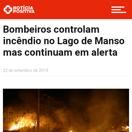
Saúde & Bem-estar
Bombeiros controlam
Boas Ações
incêndio no Lago de Manso
mas continuam em alerta
Opinião
22 de setembro de 2019
Cultura
Entretenimento