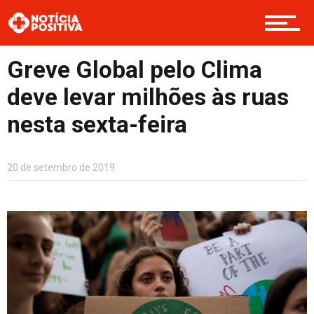
Boas Ações
Greve Global pelo Clima
deve levar milhões às ruas
nesta sexta-feira
Opinião
20 de setembro de 2019
Cultura
Entretenimento
Contato