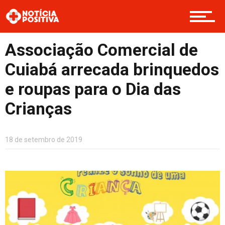
Boas Ações
Associação Comercial de
Cuiabá arrecada brinquedos
Opinião
e roupas para o Dia das
Crianças
Cultura
18 de setembro de 2019
Entretenimento
Contato